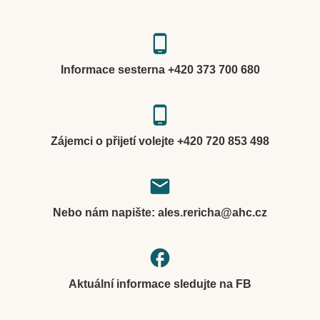
phone_android
Informace sesterna +420 373 700 680
phone_android
Zájemci o přijetí volejte +420 720 853 498
local_post_office
Nebo nám napište: ales.rericha@ahc.cz
facebook
Aktuální informace sledujte na FB