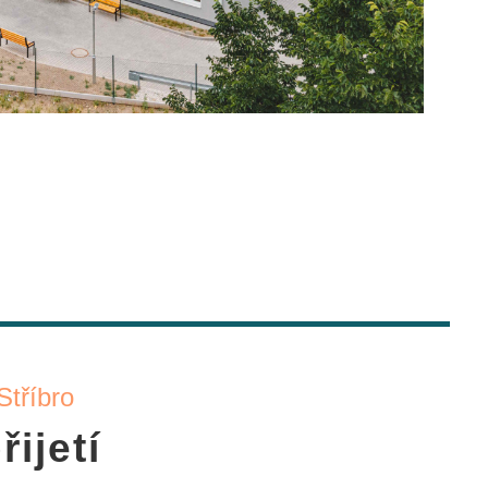
Stříbro
ijetí