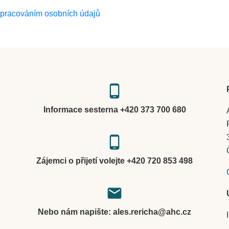
zpracováním osobních údajů
phone_android
Informace sesterna +420 373 700 680
phone_android
Zájemci o přijetí volejte +420 720 853 498
local_post_office
Nebo nám napište: ales.rericha@ahc.cz