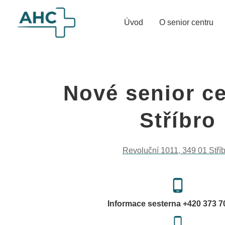
Úvod
O senior centru
Nové senior c
Stříbro
Revoluční 1011, 349 01 Stří
phone_android
Informace sesterna +420 373 7
phone_android