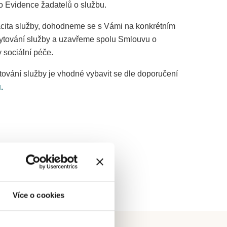
o Evidence žadatelů o službu.
acita služby, dohodneme se s Vámi na konkrétním
ytování služby a uzavřeme spolu Smlouvu o
 sociální péče.
tování služby je vhodné vybavit se dle doporučení
.
local_post_office
ište: stribro@ahc.cz
Více o cookies