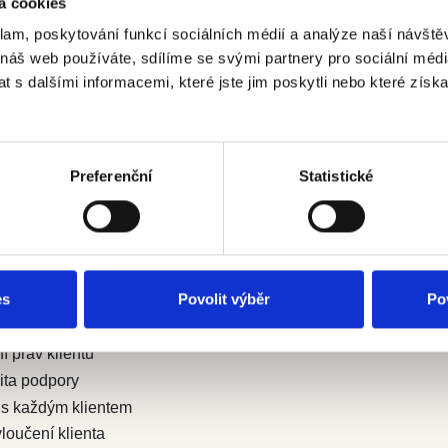
á cookies
klam, poskytování funkcí sociálních médií a analýze naší návšt
 náš web používáte, sdílíme se svými partnery pro sociální média
 s dalšími informacemi, které jste jim poskytli nebo které získa
žimem
Preferenční
Statistické
zpečné stáří dle individuálních potřeb, cílů a přání každého kli
edí a zkvalitnit život klientů v rodinném prostředí domova
es
Povolit výběr
Po
 péči a podporu
 práv klientů
lita podpory
 s každým klientem
loučení klienta