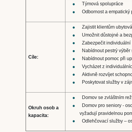
Týmová spolupráce
Odbornost a empatický p
Zajistit klientům ubytov
Umožnit důstojné a bezp
Zabezpečit individuální 
Nabídnout pestrý výběr 
Cíle:
Nabídnout pomoc při up
Vycházet z individuálních
Aktivně rozvíjet schopno
Poskytovat služby v zájm
Domov se zvláštním rež
Domov pro seniory - oso
Okruh osob a
vyžadují pravidelnou pomo
kapacita:
Odlehčovací služby – os