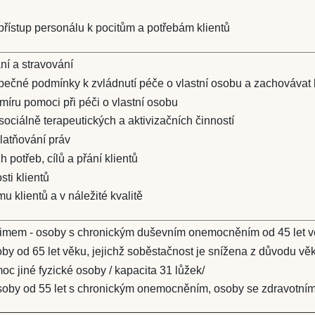
řístup personálu k pocitům a potřebám klientů
ání a stravování
ečné podmínky k zvládnutí péče o vlastní osobu a zachovávat 
míru pomoci při péči o vlastní osobu
sociálně terapeutických a aktivizačních činností
latňování práv
 potřeb, cílů a přání klientů
sti klientů
u klientů a v náležité kvalitě
imem - osoby s chronickým duševním onemocněním od 45 let vě
by od 65 let věku, jejichž soběstačnost je snížena z důvodu vě
c jiné fyzické osoby / kapacita 31 lůžek/
oby od 55 let s chronickým onemocněním, osoby se zdravotním p