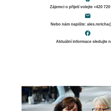
Zájemci o přijetí volejte +420 72
local_post_office
Nebo nám napište: ales.rericha
facebook
Aktuální informace sledujte 