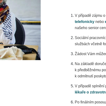
V případě zájmu o 
telefonicky
nebo
našeho senior cent
Sociální pracovní
službách včetně f
Žádost Vám můžem
Na základě doruče
k předběžnému po
k odmítnutí poskyt
V případě splnění
lékaře o zdravotn
Po finálním posou