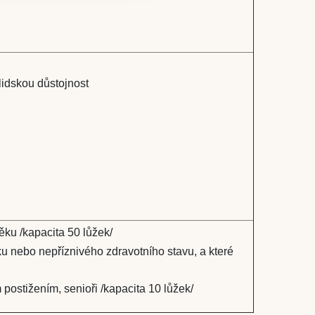
lidskou důstojnost
ku /kapacita 50 lůžek/
ku nebo nepříznivého zdravotního stavu, a které
ostižením, senioři /kapacita 10 lůžek/