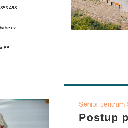
0 853 498
@ahc.cz
na FB
Senior centrum 
Postup př