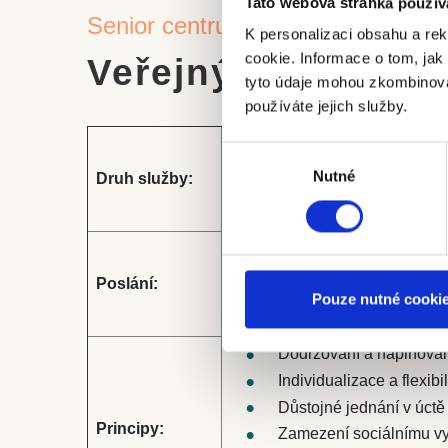
Tato webová stránka použív
Senior centrum Stříbro
K personalizaci obsahu a re
cookie. Informace o tom, jak
Veřejný závazek
tyto údaje mohou zkombinovat
používáte jejich služby.
Domov pro seniory
Výběr
Domov se zvláštním re
Nutné
souhlasu
Druh služby:
Odlehčovací služba
Zabezpečit důstojné a be
Vytvořit podnětné prostř
Poslání:
Pouze nutné cooki
Poskytnout nepřetržitou
Dodržování a naplňování
Individualizace a flexibi
Důstojné jednání v úctě
Principy:
Zamezení sociálnímu vy