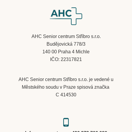
​AHC Senior centrum Stříbro s.r.o.
Budějovická 778/3
140 00 Praha 4 Michle
IČO: 22317821
AHC Senior centrum Stříbro s.r.o. je vedené u
Městského soudu v Praze spisová značka
C 414530
phone_android