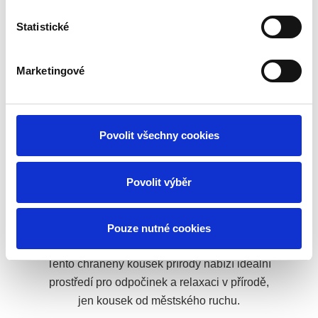
Statistické
Marketingové
Senior centrum Stříbro
Víchovská
Povolit všechny cookies
rezervace
Povolit výběr
Víchovská rezervace je přírodní klenot poblíž
Stříbra, kde návštěvníky čekají malebné lesy,
Pouze nutné cookies
klidné stezky a bohatá fauna a flóra.
Tento chráněný kousek přírody nabízí ideální
prostředí pro odpočinek a relaxaci v přírodě,
jen kousek od městského ruchu.