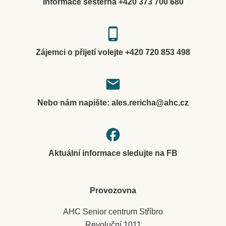
Informace sesterna +420 373 700 680
phone_android
Zájemci o přijetí volejte +420 720 853 498
local_post_office
Nebo nám napište: ales.rericha@ahc.cz
facebook
Aktuální informace sledujte na FB
Provozovna
AHC Senior centrum Stříbro
Revoluční 1011