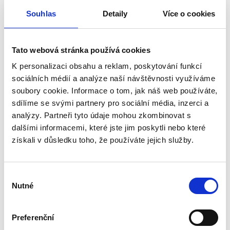
Senior centrum Stříbro se nachází na
Souhlas
Detaily
Více o cookies
strategickém místě s výbornou dostupností
pro návštěvy i cesty za kulturními a
společenskými zážitky. Díky krátké
Tato webová stránka používá cookies
vzdálenosti do Plzně, Prahy a Karlových
K personalizaci obsahu a reklam, poskytování funkcí
Varů, kousek od dálnice spojující Prahu a
sociálních médií a analýze naší návštěvnosti využíváme
Německo, je centrum ideálním místem, kde si
soubory cookie. Informace o tom, jak náš web používáte,
klienti mohou užívat klidného prostředí, aniž
sdílíme se svými partnery pro sociální média, inzerci a
by byli daleko od větších měst a jejich
analýzy. Partneři tyto údaje mohou zkombinovat s
možností.
dalšími informacemi, které jste jim poskytli nebo které
získali v důsledku toho, že používáte jejich služby.
Plzeň: 35 km – přibližně 30 minut
autem
Praha: 130 km – přibližně 1,5 hodiny
Výběr
Nutné
souhlasu
autem
Karlovy Vary: 76 km – přibližně 1
hodina autem
Preferenční