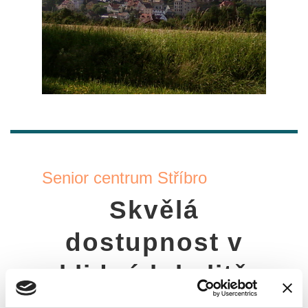
Senior centrum Stříbro
Skvělá
dostupnost v
klidné lokalitě