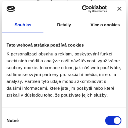
bezbariérovými úpravami, které jsou pro nás klíčové.
Každý krok této fáze jsme pečlivě plánovali s ohledem
na dlouhodobé fungování.
Souhlas
Detaily
Více o cookies
Tato webová stránka používá cookies
Pro budoucí klienty to znamená jediné – že jejich nový
K personalizaci obsahu a reklam, poskytování funkcí
domov bude stát na pevných, spolehlivých základech.
sociálních médií a analýze naší návštěvnosti využíváme
Doslova i symbolicky. Ať už půjde o pohodlný pokoj,
soubory cookie. Informace o tom, jak náš web používáte,
společenskou místnost nebo bezpečný výtah, vše bude
sdílíme se svými partnery pro sociální média, inzerci a
postaveno na jistotě, která začne právě pod jejich
analýzy. Partneři tyto údaje mohou zkombinovat s
nohama.
dalšími informacemi, které jste jim poskytli nebo které
získali v důsledku toho, že používáte jejich služby.
Výběr
Nutné
souhlasu