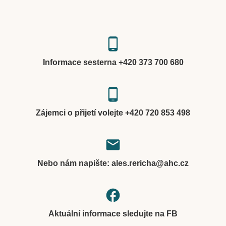
phone_android
Informace sesterna +420 373 700 680
phone_android
Zájemci o přijetí volejte +420 720 853 498
local_post_office
Nebo nám napište: ales.rericha@ahc.cz
facebook
Aktuální informace sledujte na FB