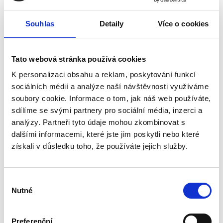
pracujeme s respektem k budově a okolí.
Souhlas
Detaily
Více o cookies
Tato etapa není možná tak viditelná jako finální
Tato webová stránka používá cookies
výmalba nebo nový nábytek, ale je naprosto zásadní.
K personalizaci obsahu a reklam, poskytování funkcí
Právě teď vzniká čistý a otevřený prostor, který bude v
sociálních médií a analýze naší návštěvnosti využíváme
následujících měsících postupně dostávat svou novou
soubory cookie. Informace o tom, jak náš web používáte,
podobu – domov pro seniory, kde bude radost žít.
sdílíme se svými partnery pro sociální média, inzerci a
analýzy. Partneři tyto údaje mohou zkombinovat s
dalšími informacemi, které jste jim poskytli nebo které
získali v důsledku toho, že používáte jejich služby.
Výběr
Nutné
souhlasu
Preferenční