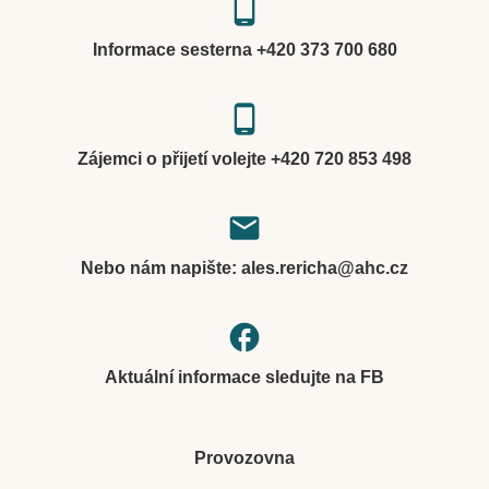
phone_android
Informace sesterna +420 373 700 680
phone_android
Zájemci o přijetí volejte +420 720 853 498
local_post_office
Nebo nám napište: ales.rericha@ahc.cz
facebook
Aktuální informace sledujte na FB
Provozovna