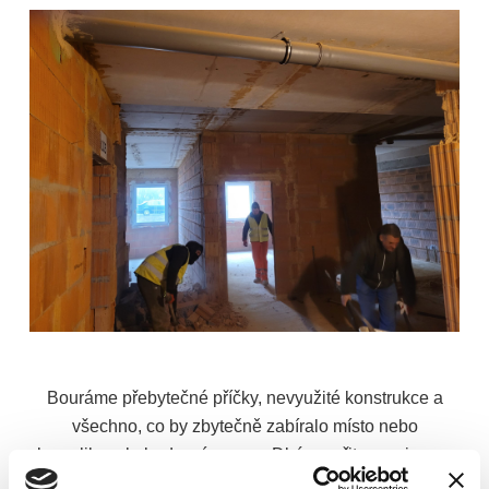
Bouráme přebytečné příčky, nevyužité konstrukce a
všechno, co by zbytečně zabíralo místo nebo
komplikovalo budoucí provoz. Dbáme přitom nejen na
funkčnost, ale i na bezpečnost celého procesu –